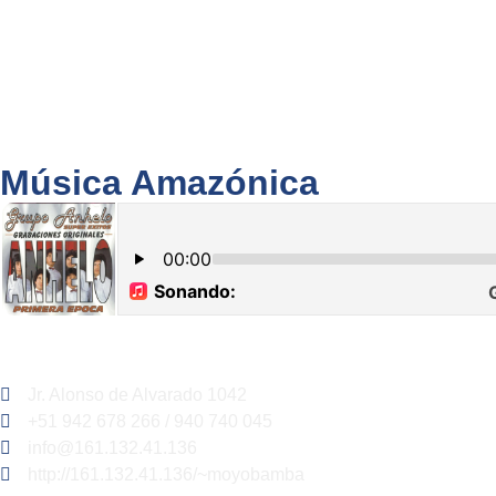
Música Amazónica
Jr. Alonso de Alvarado 1042
+51 942 678 266 / 940 740 045
info@161.132.41.136
http://161.132.41.136/~moyobamba