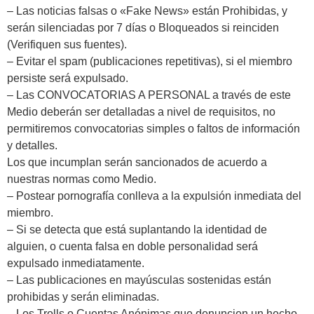
Moyobamba, está
– Las noticias falsas o «Fake News» están Prohibidas, y
serán silenciadas por 7 días o Bloqueados si reinciden
lleno de atractivos
(Verifiquen sus fuentes).
sorprendentes,
– Evitar el spam (publicaciones repetitivas), si el miembro
persiste será expulsado.
¡Descúbrelos!
– Las CONVOCATORIAS A PERSONAL a través de este
Medio deberán ser detalladas a nivel de requisitos, no
permitiremos convocatorias simples o faltos de información
y detalles.
Los que incumplan serán sancionados de acuerdo a
nuestras normas como Medio.
– Postear pornografía conlleva a la expulsión inmediata del
miembro.
– Si se detecta que está suplantando la identidad de
alguien, o cuenta falsa en doble personalidad será
expulsado inmediatamente.
– Las publicaciones en mayúsculas sostenidas están
prohibidas y serán eliminadas.
– Los Trolls o Cuentas Anónimas que denuncien un hecho