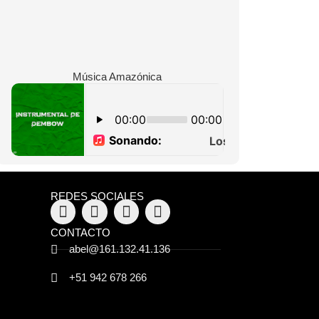
Música Amazónica
REDES SOCIALES
CONTACTO
abel@161.132.41.136
+51 942 678 266