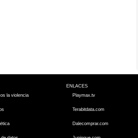
ENLACES
os la violencia
Playmax.tv
os
Terabitdata.com
ética
Dalecomprar.com
 de datos
Juningue.com