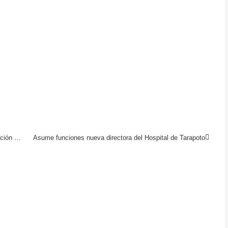
Ejército apoyará a brigadas domiciliarias de identificación de casos de personas con sintomatología COVID 19
Asume funciones nueva directora del Hospital de Tarapoto