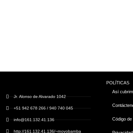
POLÍTICAS
Así cubrim
Jr. Alonso de Alvarado 1042
Contácten
+51 942 678 266 / 940 740 045
Código de 
info@161.132.41.136
http://161.132.41.136/~moyobamba
Privacidad