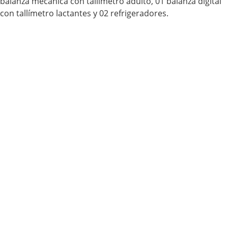
balanza mecánica con tallímetro adulto, 01 balanza digital
con tallímetro lactantes y 02 refrigeradores.