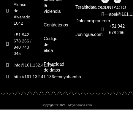
Alonso
la
Terabitdata.com
CONTACTO
de
violencia
abel@161.1
Alvarado
Dalecomprar.com
1042
Contáctenos
+51 942
678 266
Juningue.com
+51 942
Código
678 266 /
de
940 740
ética
045
Privacidad
info@161.132.41.136
de datos
http://161.132.41.136/~moyobamba
Copyright © 2026 - Moyobamba.com