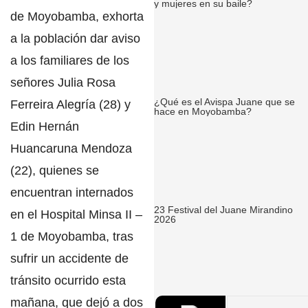
y mujeres en su baile?
de Moyobamba
, exhorta
a la población dar aviso
a los familiares de los
señores
Julia Rosa
¿Qué es el Avispa Juane que se
Ferreira Alegría
(28) y
hace en Moyobamba?
Edin Hernán
Huancaruna Mendoza
(22), quienes se
encuentran internados
23 Festival del Juane Mirandino
en el
Hospital Minsa II –
2026
1 de Moyobamba
, tras
sufrir un accidente de
tránsito ocurrido esta
mañana, que dejó a dos