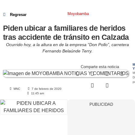
Moyobamba
Regresar
Piden ubicar a familiares de heridos
tras accidente de tránsito en Calzada
Ocurrido hoy, a la altura en de la empresa “Don Pollo”, carretera
Fernando Belaúnde Terry.
M
Comparte esta noticia
Y
M
Di
p
MNC
7 de febrero de 2020
11:45 am
PUBLICIDAD