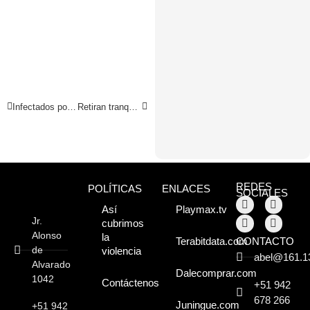
Infectados por Covid 19 bordea los 8 mil casos en la región
Retiran tranquera instalada cerca del cruce de Uchuglla
REDES
POLÍTICAS
ENLACES
SOCIALES
Así
Playmax.tv
Jr.
cubrimos
Alonso
la
CONTACTO
Terabitdata.com
de
violencia
abel@161.1
Alvarado
Dalecomprar.com
1042
Contáctenos
+51 942
678 266
Juningue.com
+51 942