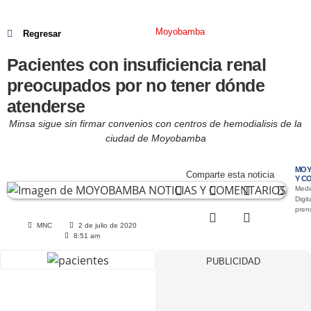
Moyobamba
Regresar
Pacientes con insuficiencia renal
preocupados por no tener dónde
atenderse
Minsa sigue sin firmar convenios con centros de hemodialisis de la
ciudad de Moyobamba
MOY
Comparte esta noticia
Y C
Medi
Digit
pre
MNC
2 de julio de 2020
8:51 am
PUBLICIDAD