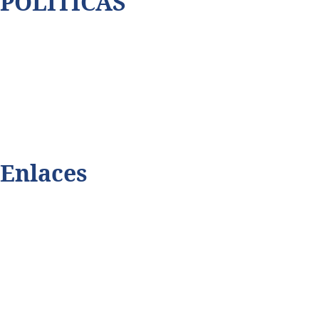
POLÍTICAS
Así cubrimos la violencia
Contáctenos
Código de ética
Privacidad de datos
Enlaces
Playmax.tv
Terabitdata.com
Dalecomprar.com
Juningue.com