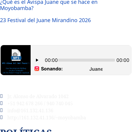
¿Qué es el Avispa Juane que se hace en
Moyobamba?
23 Festival del Juane Mirandino 2026
Jr. Alonso de Alvarado 1042
+51 942 678 266 / 940 740 045
info@161.132.41.136
http://161.132.41.136/~moyobamba