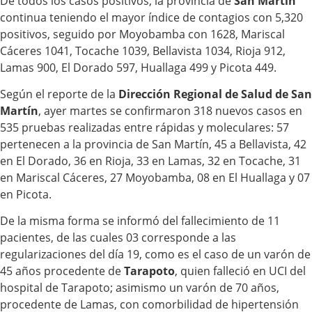
De todos los casos positivos, la provincia de
San Martín
continua teniendo el mayor índice de contagios con 5,320
positivos, seguido por Moyobamba con 1628, Mariscal
Cáceres 1041, Tocache 1039, Bellavista 1034, Rioja 912,
Lamas 900, El Dorado 597, Huallaga 499 y Picota 449.
Según el reporte de la
Dirección Regional de Salud de San
Martín
, ayer martes se confirmaron 318 nuevos casos en
535 pruebas realizadas entre rápidas y moleculares: 57
pertenecen a la provincia de San Martín, 45 a Bellavista, 42
en El Dorado, 36 en Rioja, 33 en Lamas, 32 en Tocache, 31
en Mariscal Cáceres, 27 Moyobamba, 08 en El Huallaga y 07
en Picota.
De la misma forma se informó del fallecimiento de 11
pacientes, de las cuales 03 corresponde a las
regularizaciones del día 19, como es el caso de un varón de
45 años procedente de
Tarapoto
, quien falleció en UCI del
hospital de Tarapoto; asimismo un varón de 70 años,
procedente de Lamas, con comorbilidad de hipertensión