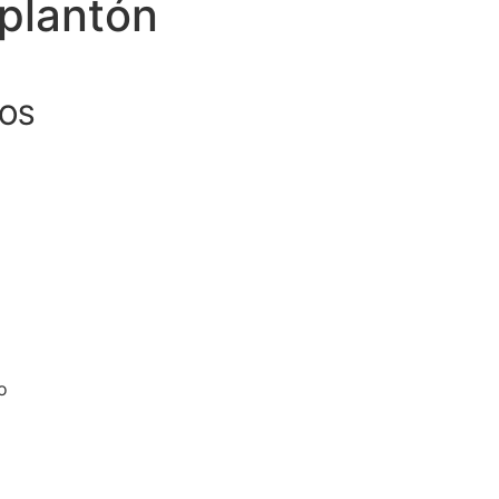
 plantón
IOS