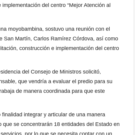
 e implementación del centro
“Mejor Atención al
na moyobambina
, sostuvo una reunión con el
de
San Martín,
Carlos Ramírez Córdova
, así como
litación,
construcción e implementación del centro
sidencia del Consejo de Ministros solicitó,
nsable, que vendría a evaluar el predio para su
e trabaja de manera coordinada
para que este
o
finalidad integrar y articular de una manera
o que se concentrarán
18 entidades del Estado en
servicios,
por lo que
se necesita contar con un