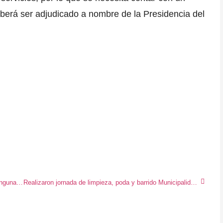
berá ser adjudicado a nombre de la Presidencia del
GORESAM contrata a cuestionadas empresas sin ninguna experiencia en seguridad ciudadana
Realizaron jornada de limpieza, poda y barrido Municipalidad Provincial de Moyobamba en el sector Cococho.