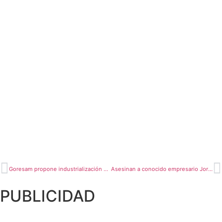
Goresam propone industrialización del café siguiendo modelo Olpesa
Asesinan a conocido empresario Jorge D’Ambrosio Rengifo
PUBLICIDAD