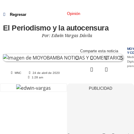
Opinión
Regresar
El Periodismo y la autocensura
Por: Edwin Vargas Dávila
MOY
Comparte esta noticia
Y C
Medi
Digit
pre
MNC
24 de abril de 2020
1:28 am
PUBLICIDAD