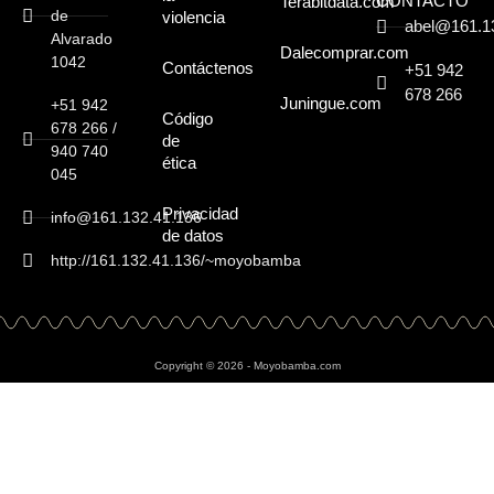
CONTACTO
Terabitdata.com
de
violencia
abel@161.1
Alvarado
Dalecomprar.com
1042
Contáctenos
+51 942
678 266
Juningue.com
+51 942
Código
678 266 /
de
940 740
ética
045
Privacidad
info@161.132.41.136
de datos
http://161.132.41.136/~moyobamba
Copyright © 2026 - Moyobamba.com