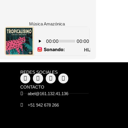
Música Amazónica
REDES SOCIALES
CONTACTO
abel@161.132.41.136
+51 942 678 266