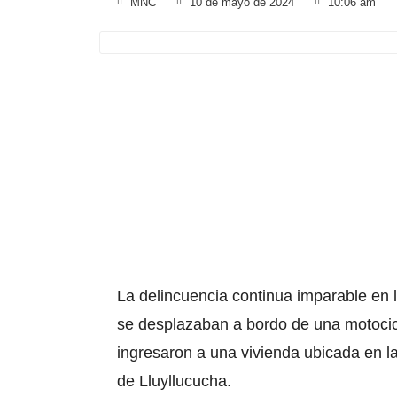
MNC
10 de mayo de 2024
10:06 am
La delincuencia continua imparable e
se desplazaban a bordo de una motocic
ingresaron a una vivienda ubicada en l
de Lluyllucucha.