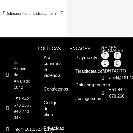
Delincuentes roban dentro de vivienda
Estudiantes robaron quince microscopios
REDES
POLÍTICAS
ENLACES
SOCIALES
Así
Playmax.tv
Jr.
cubrimos
Alonso
la
CONTACTO
Terabitdata.com
de
violencia
abel@161.1
Alvarado
Dalecomprar.com
1042
Contáctenos
+51 942
678 266
Juningue.com
+51 942
Código
678 266 /
de
940 740
ética
045
Privacidad
info@161.132.41.136