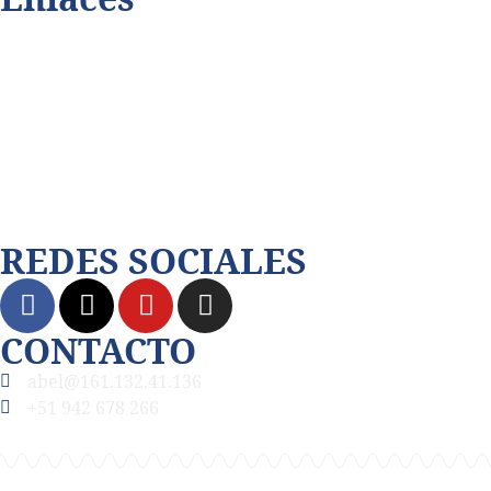
Playmax.tv
Terabitdata.com
Dalecomprar.com
Juningue.com
REDES SOCIALES
CONTACTO
abel@161.132.41.136
+51 942 678 266