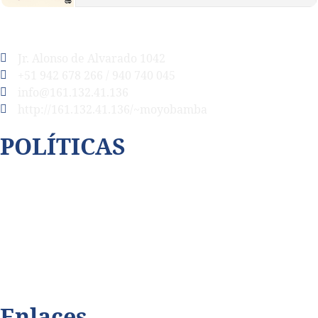
Jr. Alonso de Alvarado 1042
+51 942 678 266 / 940 740 045
info@161.132.41.136
http://161.132.41.136/~moyobamba
POLÍTICAS
Así cubrimos la violencia
Contáctenos
Código de ética
Privacidad de datos
Enlaces