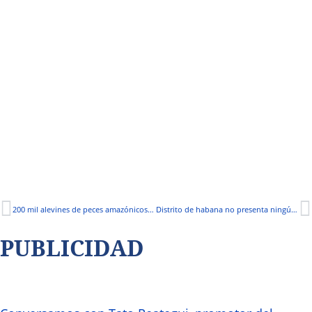
200 mil alevines de peces amazónicos son liberados en la emblemática Laguna Azul
Distrito de habana no presenta ningún caso de coronavirus
PUBLICIDAD