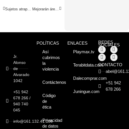
Sujetos atrapados por vecinos son avezados delincuentes
Mejorarán áreas turísticas y ampliarán restaurantes
REDES
POLÍTICAS
ENLACES
SOCIALES
Así
Playmax.tv
Jr.
cubrimos
Alonso
la
CONTACTO
Terabitdata.com
de
violencia
abel@161.1
Alvarado
Dalecomprar.com
1042
Contáctenos
+51 942
678 266
Juningue.com
+51 942
Código
678 266 /
de
940 740
ética
045
Privacidad
info@161.132.41.136
de datos