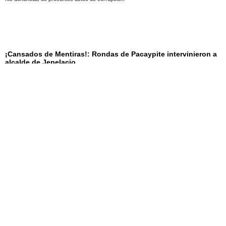
¡Cansados de Mentiras!: Rondas de Pacaypite intervinieron a
alcalde de Jepelacio
18 de mayo de 2022
Dicha medida por el incumplimiento de obra del puente del sector Pacaypite.
Ronderos, población y autoridades, protestan frente la
Municipalidad distrital de Jepelacio
17 de mayo de 2022
Donde vienen exigiendo la construcción del puente Pacaypite, dado que aún no se ha
construido, pese a que