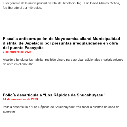
Atractivos
El exgerente de la municipalidad distrital de Jepelacio, Ing. Julio David Albitres Ochoa,
fue liberado el día miércoles,
Moyobamba, está
lleno de atractivos
Fiscalía anticorrupción de Moyobamba allanó Municipalidad
sorprendentes,
distrital de Jepelacio por presuntas irregularidades en obra
del puente Pacaypite
¡Descúbrelos!
6 de febrero de 2024
Alcalde y funcionarios habrían recibido dinero para aprobar adicionales y valorizaciones
de obra en el año 2023.
Policía desarticula a “Los Rápidos de Shucshuyacu”.
14 de noviembre de 2023
Policía desarticula a “Los Rápidos de Shucshuyacu” tras robar a clientes de casa de
apuestas.