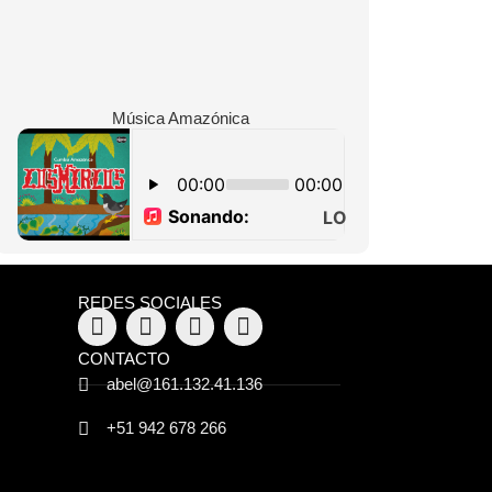
Música Amazónica
REDES SOCIALES
CONTACTO
abel@161.132.41.136
+51 942 678 266