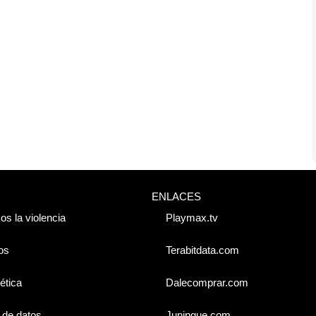
ENLACES
os la violencia
Playmax.tv
os
Terabitdata.com
ética
Dalecomprar.com
 de datos
Juningue.com