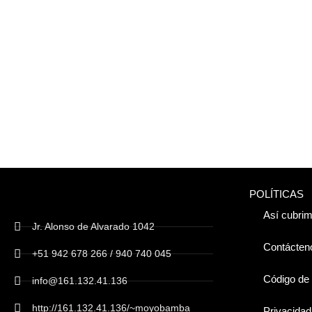
POLÍTICAS
Así cubrim
Jr. Alonso de Alvarado 1042
Contácten
+51 942 678 266 / 940 740 045
Código de 
info@161.132.41.136
http://161.132.41.136/~moyobamba
Privacidad