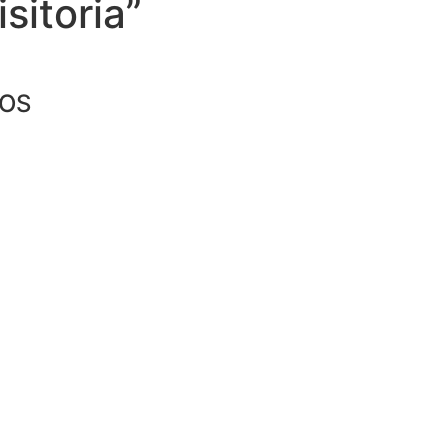
sitoria”
IOS