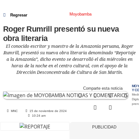
Moyobamba
Regresar
Roger Rumrill presentó su nueva
obra literaria
El conocido escritor y maestro de la Amazonia peruana, Roger
Rumrill, presentó su nueva obra literaria denominado “Reportaje
a la Amazonía”, dicho evento se desarrolló el día miércoles en
horas de la noche en el centro cultural, con el apoyo de la
Dirección Desconcentrada de Cultura de San Martín.
MOY
Comparte esta noticia
Y C
Medi
Digit
pre
MNC
15 de noviembre de 2024
10:24 am
PUBLICIDAD