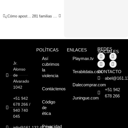
¿Cómo apostar en Betsson?: Guía completa para apostadores peruanos
281 familias se beneficiarán con sistema de saneamiento
REDES
POLÍTICAS
ENLACES
SOCIALES
Así
Playmax.tv
Jr.
cubrimos
Alonso
la
CONTACTO
Terabitdata.com
de
violencia
abel@161.1
Alvarado
Dalecomprar.com
1042
Contáctenos
+51 942
678 266
Juningue.com
+51 942
Código
678 266 /
de
940 740
ética
045
Privacidad
info@161.132.41.136