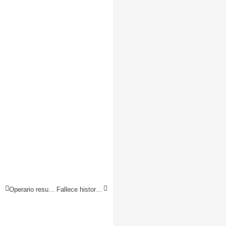
Operario resulta con el pecho incrustado
Fallece historiador Moyobambino y amazónico Adrián Mendoza