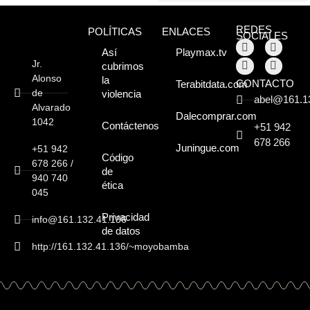
REDES
POLÍTICAS
ENLACES
SOCIALES
Así
Playmax.tv
Jr.
cubrimos
Alonso
la
CONTACTO
Terabitdata.com
de
violencia
abel@161.1
Alvarado
Dalecomprar.com
1042
Contáctenos
+51 942
678 266
Juningue.com
+51 942
Código
678 266 /
de
940 740
ética
045
Privacidad
info@161.132.41.136
de datos
http://161.132.41.136/~moyobamba