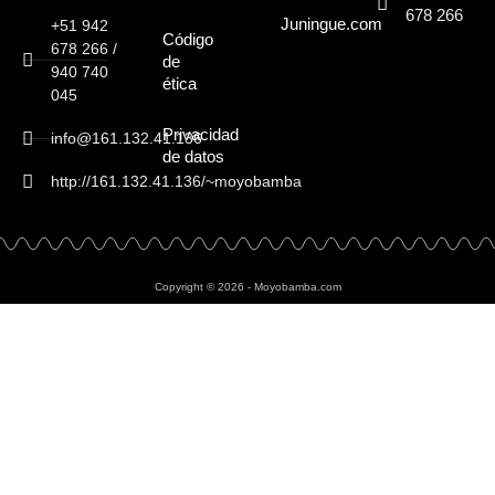
678 266
Juningue.com
+51 942
Código
678 266 /
de
940 740
ética
045
Privacidad
info@161.132.41.136
de datos
http://161.132.41.136/~moyobamba
Copyright © 2026 - Moyobamba.com