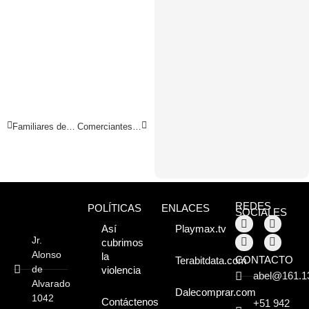
Familiares de joven que sufrió accidente solicitan apoyo
Comerciantes mayoristas y minoristas se instalan en sector Vista Alegre
REDES
POLÍTICAS
ENLACES
SOCIALES
Así
Playmax.tv
Jr.
cubrimos
Alonso
la
CONTACTO
Terabitdata.com
de
violencia
abel@161.1
Alvarado
Dalecomprar.com
1042
Contáctenos
+51 942