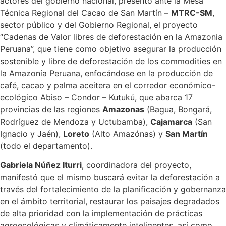
actores del gobierno nacional, presentó ante la Mesa
Técnica Regional del Cacao de San Martín –
MTRC-SM
,
sector público y del Gobierno Regional, el proyecto
“Cadenas de Valor libres de deforestación en la Amazonia
Peruana”, que tiene como objetivo asegurar la producción
sostenible y libre de deforestación de los commodities en
la Amazonía Peruana, enfocándose en la producción de
café, cacao y palma aceitera en el corredor económico-
ecológico Abiso – Condor – Kutukú, que abarca 17
provincias de las regiones
Amazonas
(Bagua, Bongará,
Rodríguez de Mendoza y Uctubamba),
Cajamarca
(San
Ignacio y Jaén),
Loreto
(Alto Amazónas) y
San Martín
(todo el departamento).
Gabriela Núñez Iturri
, coordinadora del proyecto,
manifestó que el mismo buscará evitar la deforestación a
través del fortalecimiento de la planificación y gobernanza
en el ámbito territorial, restaurar los paisajes degradados
de alta prioridad con la implementación de prácticas
agroecológicas y climáticamente inteligentes, así como