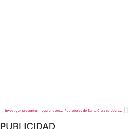
Investigan presuntas irregularidades al interior del penal de Moyobamba
Pobladores de Santa Clara colaboran para alquilar maquinaria y comprar combustible
PUBLICIDAD