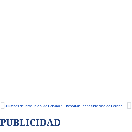
Alumnos del nivel inicial de Habana no tendrían buen inicio del año escolar
Reportan 1er posible caso de Coronavirus en Moyobamba
PUBLICIDAD