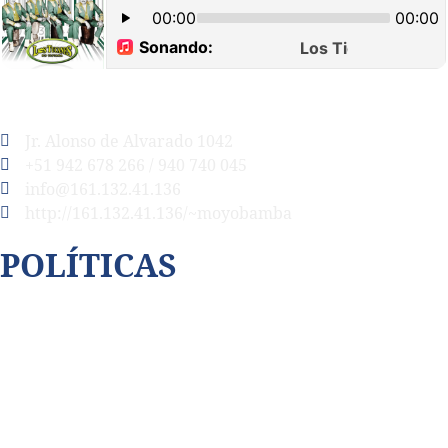
Jr. Alonso de Alvarado 1042
+51 942 678 266 / 940 740 045
info@161.132.41.136
http://161.132.41.136/~moyobamba
POLÍTICAS
Así cubrimos la violencia
Contáctenos
Código de ética
Privacidad de datos