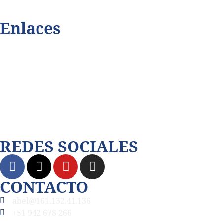
Enlaces
Playmax.tv
Terabitdata.com
Dalecomprar.com
Juningue.com
REDES SOCIALES
CONTACTO
abel@161.132.41.136
+51 942 678 266