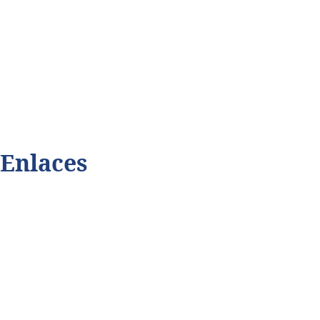
Así cubrimos la violencia
Contáctenos
Código de ética
Privacidad de datos
Enlaces
Playmax.tv
Terabitdata.com
Dalecomprar.com
Juningue.com