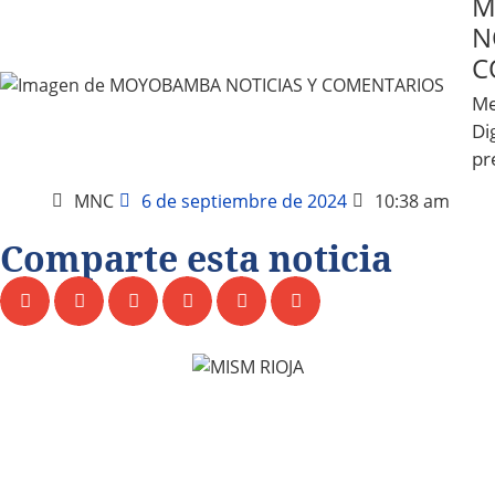
M
N
C
Me
Dig
pr
MNC
6 de septiembre de 2024
10:38 am
Comparte esta noticia