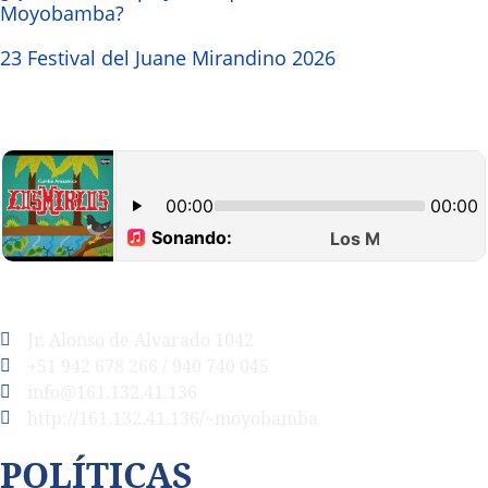
Moyobamba?
23 Festival del Juane Mirandino 2026
Jr. Alonso de Alvarado 1042
+51 942 678 266 / 940 740 045
info@161.132.41.136
http://161.132.41.136/~moyobamba
POLÍTICAS