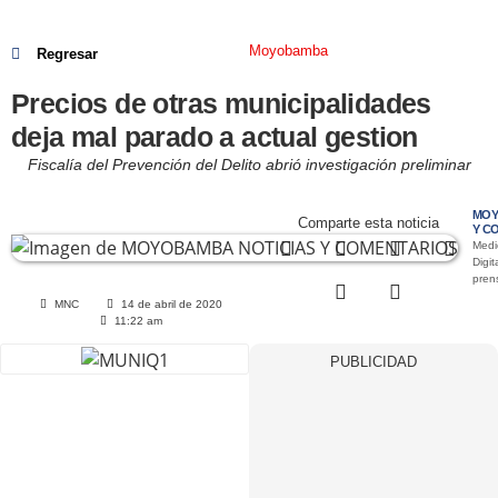
Moyobamba
Regresar
Precios de otras municipalidades
deja mal parado a actual gestion
Fiscalía del Prevención del Delito abrió investigación preliminar
MOY
Comparte esta noticia
Y C
Medi
Digit
pre
MNC
14 de abril de 2020
11:22 am
PUBLICIDAD