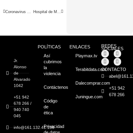
Coronavirus Perú: estas son las infracciones y multas por incumplir el aislamiento social
Hospital de Moyobamba recibe sangre de voluntarios
REDES
POLÍTICAS
ENLACES
SOCIALES
Así
Playmax.tv
Jr.
cubrimos
Alonso
la
CONTACTO
Terabitdata.com
de
violencia
abel@161.1
Alvarado
Dalecomprar.com
1042
Contáctenos
+51 942
678 266
Juningue.com
+51 942
Código
678 266 /
de
940 740
ética
045
Privacidad
info@161.132.41.136
de datos