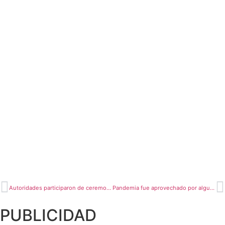
Autoridades participaron de ceremonia recordando a la Batalla de Habana
Pandemia fue aprovechado por algunos funcionarios para enriquecerse
PUBLICIDAD