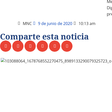
Me
Dig
pr
MNC
9 de junio de 2020
10:13 am
Comparte esta noticia