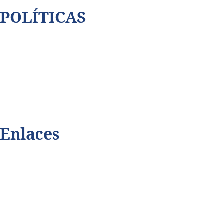
POLÍTICAS
Así cubrimos la violencia
Contáctenos
Código de ética
Privacidad de datos
Enlaces
Playmax.tv
Terabitdata.com
Dalecomprar.com