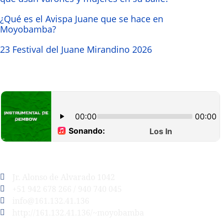
¿Qué es el Avispa Juane que se hace en
Moyobamba?
23 Festival del Juane Mirandino 2026
Jr. Alonso de Alvarado 1042
+51 942 678 266 / 940 740 045
info@161.132.41.136
http://161.132.41.136/~moyobamba