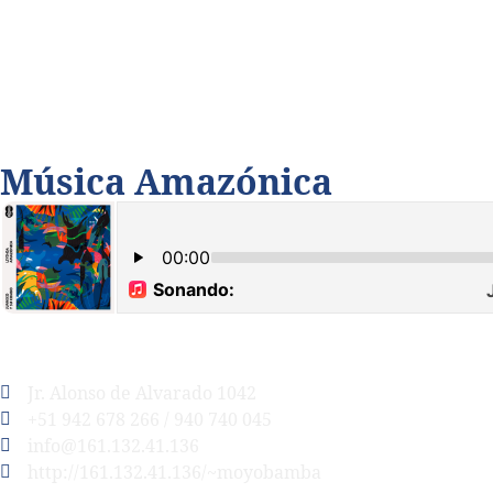
Música Amazónica
Jr. Alonso de Alvarado 1042
+51 942 678 266 / 940 740 045
info@161.132.41.136
http://161.132.41.136/~moyobamba