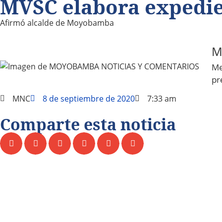
MVSC elabora expedie
Afirmó alcalde de Moyobamba
M
Me
pr
MNC
8 de septiembre de 2020
7:33 am
Comparte esta noticia