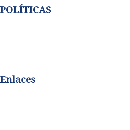
POLÍTICAS
Así cubrimos la violencia
Contáctenos
Código de ética
Privacidad de datos
Enlaces
Playmax.tv
Terabitdata.com
Dalecomprar.com