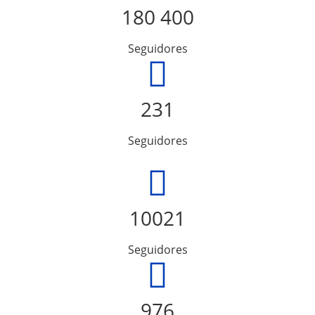
180 400
Seguidores
231
Seguidores
10021
Seguidores
976