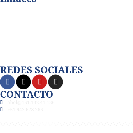
Playmax.tv
Terabitdata.com
Dalecomprar.com
Juningue.com
REDES SOCIALES
CONTACTO
abel@161.132.41.136
+51 942 678 266