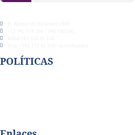
Jr. Alonso de Alvarado 1042
+51 942 678 266 / 940 740 045
info@161.132.41.136
http://161.132.41.136/~moyobamba
POLÍTICAS
Así cubrimos la violencia
Contáctenos
Código de ética
Privacidad de datos
Enlaces