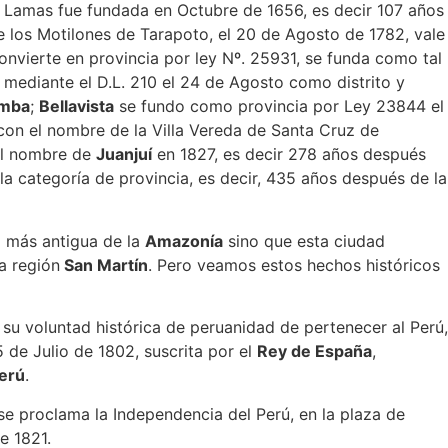
Lamas fue fundada en Octubre de 1656, es decir 107 años
 los Motilones de Tarapoto, el 20 de Agosto de 1782, vale
onvierte en provincia por ley Nº. 25931, se funda como tal
mediante el D.L. 210 el 24 de Agosto como distrito y
mba
;
Bellavista
se fundo como provincia por Ley 23844 el
on el nombre de la Villa Vereda de Santa Cruz de
el nombre de
Juanjuí
en 1827, es decir 278 años después
la categoría de provincia, es decir, 435 años después de la
a más antigua de la
Amazonía
sino que esta ciudad
a región
San Martín
. Pero veamos estos hechos históricos
 su voluntad histórica de peruanidad de pertenecer al Perú,
 de Julio de 1802, suscrita por el
Rey de España
,
Perú
.
e proclama la Independencia del Perú, en la plaza de
e 1821.