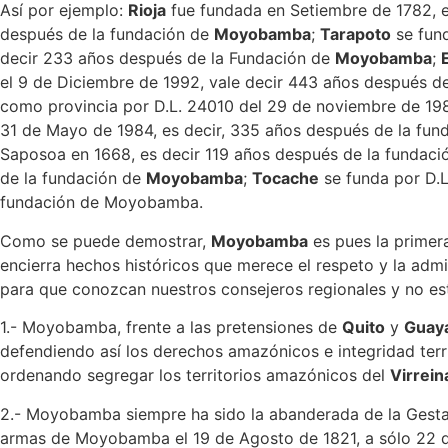
Así por ejemplo:
Rioja
fue fundada en Setiembre de 1782, 
después de la fundación de
Moyobamba
;
Tarapoto
se fund
decir 233 años después de la Fundación de
Moyobamba
;
el 9 de Diciembre de 1992, vale decir 443 años después d
como provincia por D.L. 24010 del 29 de noviembre de 198
31 de Mayo de 1984, es decir, 335 años después de la fu
Saposoa en 1668, es decir 119 años después de la fundac
de la fundación de
Moyobamba
;
Tocache
se funda por D.L
fundación de Moyobamba.
Como se puede demostrar,
Moyobamba
es pues la primer
encierra hechos históricos que merece el respeto y la adm
para que conozcan nuestros consejeros regionales y no es
1.- Moyobamba, frente a las pretensiones de
Quito
y
Guaya
defendiendo así los derechos amazónicos e integridad territ
ordenando segregar los territorios amazónicos del
Virrei
2.- Moyobamba siempre ha sido la abanderada de la Gesta
armas de Moyobamba el 19 de Agosto de 1821, a sólo 22 día