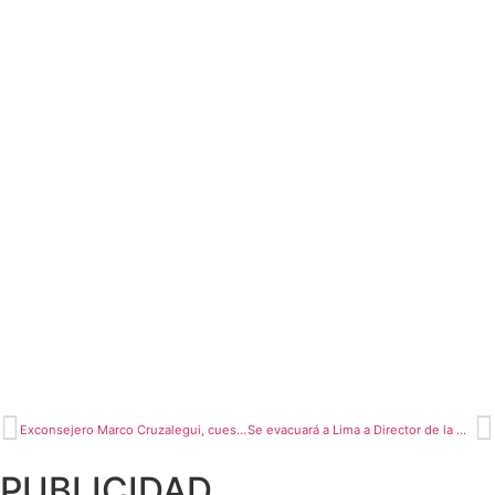
Exconsejero Marco Cruzalegui, cuestiona designación de Miguel Ocampo Guerra como nuevo Gerente del PEAM
Se evacuará a Lima a Director de la OGESS Alto Mayo
PUBLICIDAD