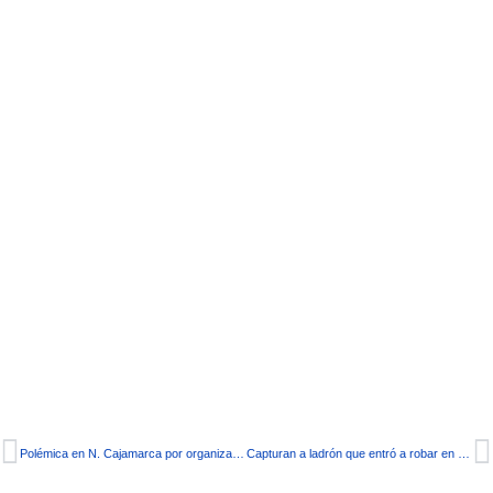
Polémica en N. Cajamarca por organización de rueda taurina
Capturan a ladrón que entró a robar en casa