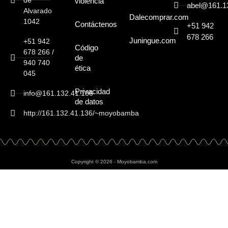
de
violencia
abel@161.1
Alvarado
Dalecomprar.com
1042
Contáctenos
+51 942
678 266
Juningue.com
+51 942
Código
678 266 /
de
940 740
ética
045
Privacidad
info@161.132.41.136
de datos
http://161.132.41.136/~moyobamba
Copyright © 2026 - Moyobamba.com