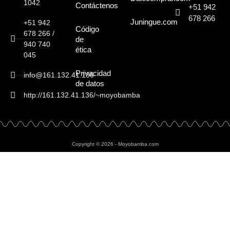
1042
Contáctenos
+51 942
678 266
Juningue.com
+51 942
Código
678 266 /
de
940 740
ética
045
Privacidad
info@161.132.41.136
de datos
http://161.132.41.136/~moyobamba
Copyright © 2026 - Moyobamba.com