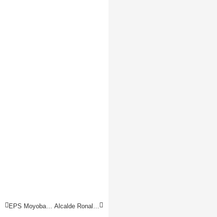
EPS Moyobamba, una de las entidades con mayor desaprobación por la población moyobambina
Alcalde Ronald Garate se pronunció sobre allanamiento a su domicilio