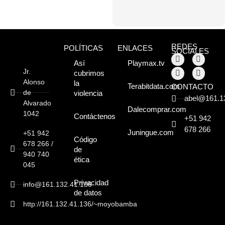
REDES
POLÍTICAS
ENLACES
SOCIALES
Así
Playmax.tv
Jr.
cubrimos
Alonso
la
Terabitdata.com
CONTACTO
de
violencia
abel@161.1
Alvarado
Dalecomprar.com
1042
Contáctenos
+51 942
678 266
Juningue.com
+51 942
Código
678 266 /
de
940 740
ética
045
Privacidad
info@161.132.41.136
de datos
http://161.132.41.136/~moyobamba