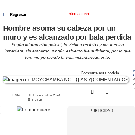
Internacional
Regresar
Hombre asoma su cabeza por un
muro y es alcanzado por bala perdida
Según información policial, la víctima recibió ayuda médica
inmediata; sin embargo, ningún esfuerzo fue suficiente, por lo que
terminó perdiendo la vida instantáneamente.
M
Comparte esta noticia
Y
M
Di
p
MNC
15 de abril de 2024
8:54 am
PUBLICIDAD