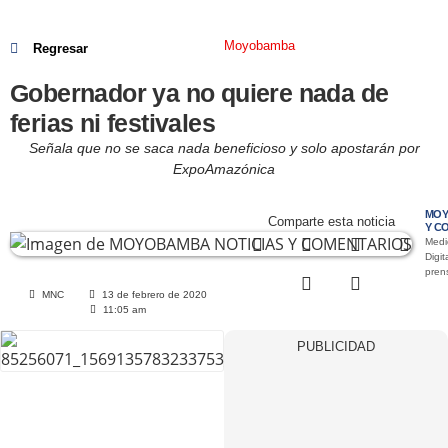
Moyobamba
Regresar
Gobernador ya no quiere nada de
ferias ni festivales
Señala que no se saca nada beneficioso y solo apostarán por
ExpoAmazónica
MOY
Comparte esta noticia
Y C
Medi
Digit
pre
MNC
13 de febrero de 2020
11:05 am
PUBLICIDAD