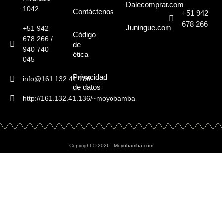
Dalecomprar.com
1042
Contáctenos
+51 942
678 266
Juningue.com
+51 942
Código
678 266 /
de
940 740
ética
045
Privacidad
info@161.132.41.136
de datos
http://161.132.41.136/~moyobamba
Copyright © 2026 - Moyobamba.com