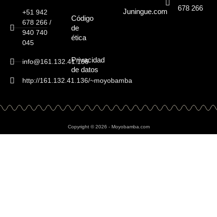
678 266
Juningue.com
+51 942
Código
678 266 /
de
940 740
ética
045
Privacidad
info@161.132.41.136
de datos
http://161.132.41.136/~moyobamba
Copyright © 2026 - Moyobamba.com