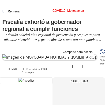
COVID19
,
Moyobamba
Regresar
Fiscalía exhortó a gobernador
regional a cumplir funciones
Además solicitó plan regional de prevención y respuesta para
afrontar el covid – 19 y, protocolos de respuesta ante pandemia
MOY
Comparte esta noticia
Y C
Medi
Digit
pre
MNC
13 de abril de 2020
2:06 pm
PUBLICIDAD