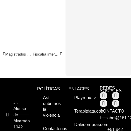
Magistrados de la CSJSM trabajarán desde sus casas
Fiscalía intervino embarcación fluvial procedente de Iquitos
REDES
POLÍTICAS
ENLACES
SOCIALES
Así
Playmax.tv
Jr.
cubrimos
Alonso
la
CONTACTO
Terabitdata.com
de
violencia
abel@161.1
Alvarado
Dalecomprar.com
1042
Contáctenos
+51 942