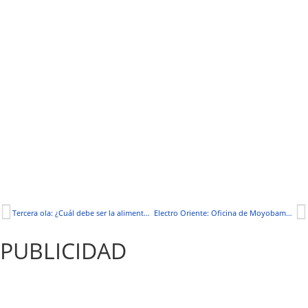
Tercera ola: ¿Cuál debe ser la alimentación para los contagiados por covid-19?
Electro Oriente: Oficina de Moyobamba suspende su atención por contagios de Covid-19
PUBLICIDAD