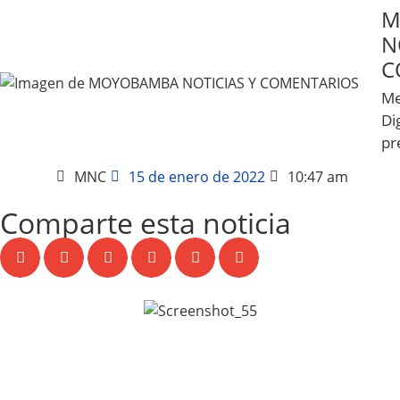
M
N
C
Me
Dig
pr
MNC
15 de enero de 2022
10:47 am
Comparte esta noticia