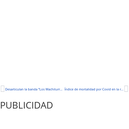
Desarticulan la banda “Los Wachiturros de la Pandemia”
Índice de mortalidad por Covid en la región disminuye
PUBLICIDAD