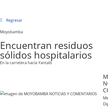
Regresar
Moyobamba
Encuentran residuos
sólidos hospitalarios
En la carretera hacía Yantaló
M
N
C
Me
Dig