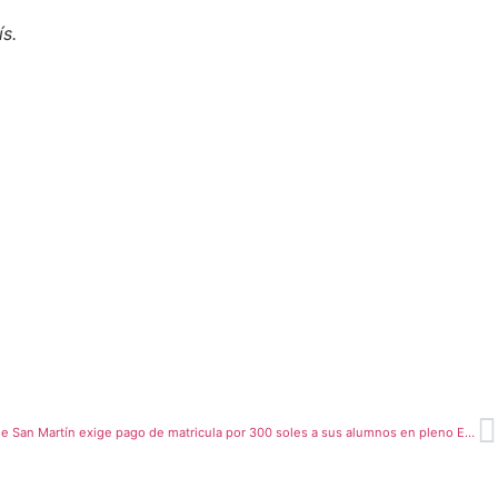
s.
Instituto Pedagógico Generalísimo José de San Martín exige pago de matricula por 300 soles a sus alumnos en pleno Estado de Emergencia