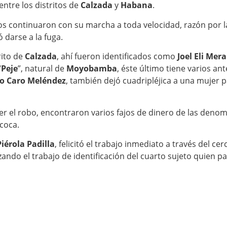
entre los distritos de
Calzada
y
Habana
.
os continuaron con su marcha a toda velocidad, razón por la c
 darse a la fuga.
rito de
Calzada
, ahí fueron identificados como
Joel Eli Mer
“
Peje
”, natural de
Moyobamba
, éste último tiene varios an
io Caro Meléndez
, también dejó cuadripléjica a una mujer 
ter el robo, encontraron varios fajos de dinero de las denom
coca.
iérola Padilla
, felicitó el trabajo inmediato a través del ce
ando el trabajo de identificación del cuarto sujeto quien pa