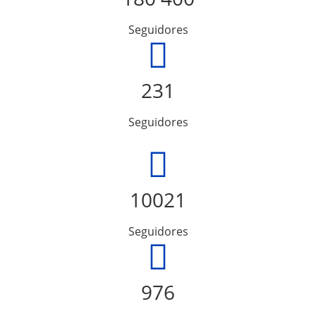
Seguidores
231
Seguidores
10021
Seguidores
976