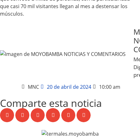
que casi 70 mil visitantes llegan al mes a destensar los
músculos.
M
N
C
Me
Dig
pr
MNC
20 de abril de 2024
10:00 am
Comparte esta noticia