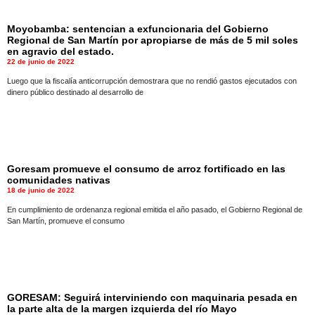
Moyobamba: sentencian a exfuncionaria del Gobierno
Atractivos
Regional de San Martín por apropiarse de más de 5 mil soles
en agravio del estado.
22 de junio de 2022
Luego que la fiscalía anticorrupción demostrara que no rendió gastos ejecutados con
Moyobamba, está
dinero público destinado al desarrollo de
lleno de atractivos
sorprendentes,
¡Descúbrelos!
Goresam promueve el consumo de arroz fortificado en las
comunidades nativas
18 de junio de 2022
En cumplimiento de ordenanza regional emitida el año pasado, el Gobierno Regional de
San Martín, promueve el consumo
GORESAM: Seguirá interviniendo con maquinaria pesada en
la parte alta de la margen izquierda del río Mayo