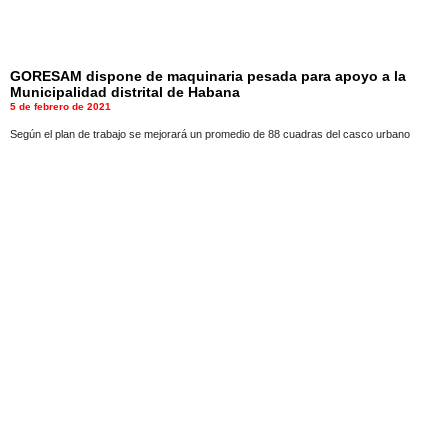
GORESAM dispone de maquinaria pesada para apoyo a la
Municipalidad distrital de Habana
5 de febrero de 2021
Según el plan de trabajo se mejorará un promedio de 88 cuadras del casco urbano
Ultimo día del año Gobernador Pedro Bogarín aprueba compra
de equipos de protección por mas de 1 millón y medio de
soles
4 de enero de 2021
Sin realizar un proceso de licitación pública
Nuevo atentado ambiental contra el Morro de Calzada.
Autoridades solicitan presencia activa de la ARA y la Fiscalía