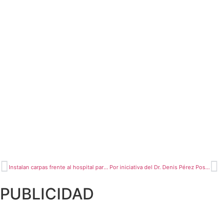
Instalan carpas frente al hospital para albergar a familias de pacientes Covid que esperan recuperación
Por iniciativa del Dr. Denis Pérez Postigo se realiza campaña de donación de sangre
PUBLICIDAD