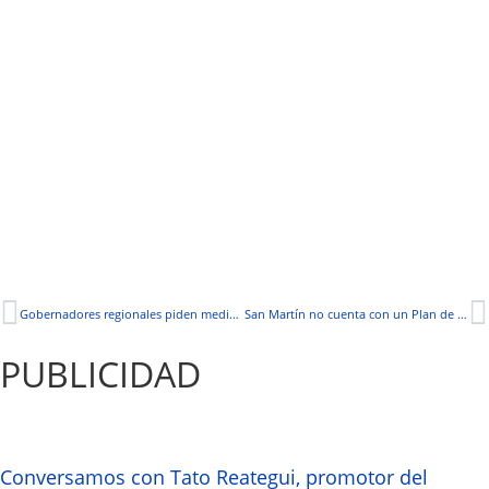
Gobernadores regionales piden medidas más estrictas para garantizar el cierre de las vías
San Martín no cuenta con un Plan de Contención contra el COVID-19
PUBLICIDAD
Conversamos con Tato Reategui, promotor del