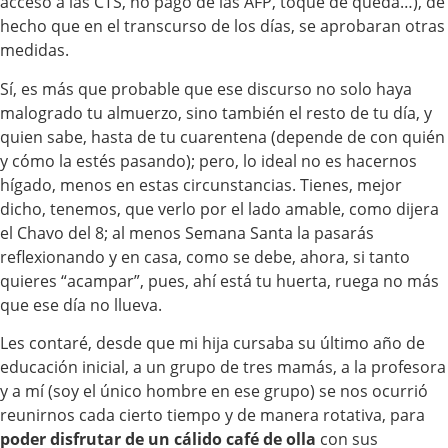
acceso a las CTS, no pago de las AFP, toque de queda…), de
hecho que en el transcurso de los días, se aprobaran otras
medidas.
Sí, es más que probable que ese discurso no solo haya
malogrado tu almuerzo, sino también el resto de tu día, y
quien sabe, hasta de tu cuarentena (depende de con quién
y cómo la estés pasando); pero, lo ideal no es hacernos
hígado, menos en estas circunstancias. Tienes, mejor
dicho, tenemos, que verlo por el lado amable, como dijera
el Chavo del 8; al menos Semana Santa la pasarás
reflexionando y en casa, como se debe, ahora, si tanto
quieres “acampar”, pues, ahí está tu huerta, ruega no más
que ese día no llueva.
Les contaré, desde que mi hija cursaba su último año de
educación inicial, a un grupo de tres mamás, a la profesora
y a mí (soy el único hombre en ese grupo) se nos ocurrió
reunirnos cada cierto tiempo y de manera rotativa, para
poder disfrutar de un cálido café de olla
con sus