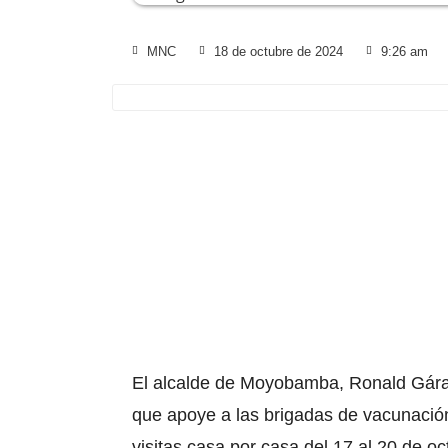
MNC
18 de octubre de 2024
9:26 am
El alcalde de Moyobamba, Ronald Gá
que apoye a las brigadas de vacunación
visitas casa por
casa del 17 al 20 de o