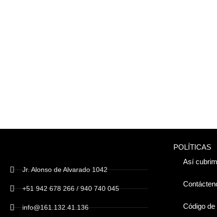
POLÍTICAS
Así cubrim
Jr. Alonso de Alvarado 1042
Contácten
+51 942 678 266 / 940 740 045
Código de 
info@161.132.41.136