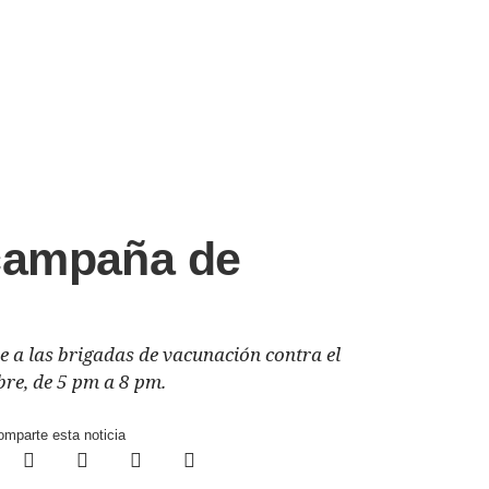
campaña de
 a las brigadas de vacunación contra el
bre, de 5 pm a 8 pm.
mparte esta noticia