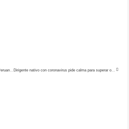
Ministerio Público visitó tercera brigada del Ejército Peruano en San Martín
Dirigente nativo con coronavirus pide calma para superar obstáculo