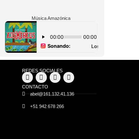
Música Amazónica
REDES SOCIALES
CONTACTO
abel@161.132.41.136
+51 942 678 266