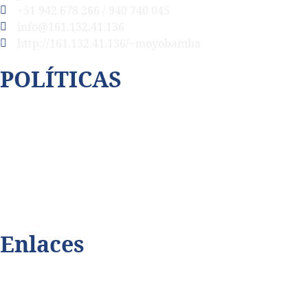
+51 942 678 266 / 940 740 045
info@161.132.41.136
http://161.132.41.136/~moyobamba
POLÍTICAS
Así cubrimos la violencia
Contáctenos
Código de ética
Privacidad de datos
Enlaces
Playmax.tv
Terabitdata.com