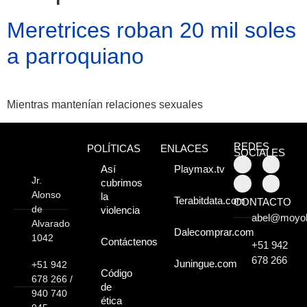
Meretrices roban 20 mil soles
a parroquiano
Mientras mantenían relaciones sexuales
REDES
POLÍTICAS
ENLACES
SOCIALES
Atractivos
Así
Playmax.tv
Jr.
cubrimos
Alonso
la
Terabitdata.com
CONTACTO
de
violencia
abel@moyo
Moyobamba, está
Alvarado
Dalecomprar.com
1042
Contáctenos
lleno de atractivos
+51 942
678 266
Juningue.com
+51 942
sorprendentes,
Código
678 266 /
de
¡Descúbrelos!
940 740
ética